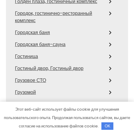
Голден плаза, гостиничный комплекс
Городок, гостинично-ресторанный
комплекс
Городская баня
Городская баня-сауна
Гостиница
Гостиный двор, Гостиный двор
Грузовое СТО
Грузомой
Гуси-лебеди, банный курорт
Этот веб-сайт использует файлы cookie для улучшения
Даурия, банный клуб
пользовательского опыта. Продолжая пользоваться сайтом, вы даете
согласие на использование файлов cookie.
OK
Дачка, база отдыха