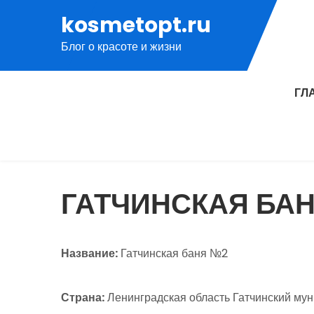
Перейти
kosmetopt.ru
к
Блог о красоте и жизни
содержимому
ГЛ
ГАТЧИНСКАЯ БА
Название:
Гатчинская баня №2
Страна:
Ленинградская область Гатчинский му