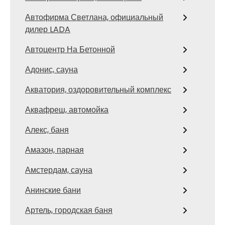
Автофирма Светлана, официальный
дилер LADA
Автоцентр На Бетонной
Адонис, сауна
Акватория, оздоровительный комплекс
Аквафреш, автомойка
Алекс, баня
Амазон, парная
Амстердам, сауна
Анинские бани
Артель, городская баня