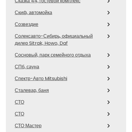
Сказка 44, гостевой комплекс
Скиф, автомойка
Созвездие
Солексавто-Сибирь, официальный
дилер Sitrak, Howo, Daf
Сосновый, парк семейного отдыха
СПб, сауна
Спектр-Авто Mitsubishi
Сталевар, баня
СТО
СТО
СТО Мастер