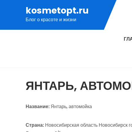
Перейти
kosmetopt.ru
к
Блог о красоте и жизни
содержимому
ГЛ
ЯНТАРЬ, АВТОМ
Название:
Янтарь, автомойка
Страна:
Новосибирская область Новосибирск го