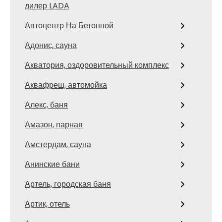
дилер LADA
Автоцентр На Бетонной
Адонис, сауна
Акватория, оздоровительный комплекс
Аквафреш, автомойка
Алекс, баня
Амазон, парная
Амстердам, сауна
Анинские бани
Артель, городская баня
Артик, отель