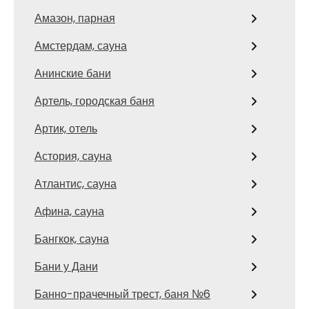
Амазон, парная
Амстердам, сауна
Анинские бани
Артель, городская баня
Артик, отель
Астория, сауна
Атлантис, сауна
Афина, сауна
Бангкок, сауна
Бани у Дани
Банно-прачечный трест, баня №6