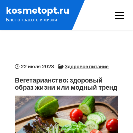
Перейти
kosmetopt.ru
к
Блог о красоте и жизни
содержимому
22 июля 2023
Здоровое питание
Вегетарианство: здоровый
образ жизни или модный тренд