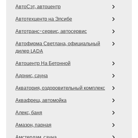
АвтоСэт, автоцентр
Автотехцентр на Элсибе
Автотранс-сервис, автосервис
Автофирма Светлана, официальный
дилер LADA
Автоцентр На Бетонной
Адонис, сауна
Акватория, оздоровительный комплекс
Аквафреш, автомойка
Алекс, баня
Амазон, парная
Амстердам, сауна