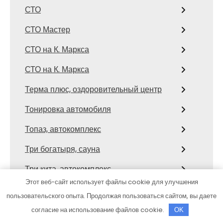
СТО
СТО Мастер
СТО на К. Маркса
СТО на К. Маркса
Терма плюс, оздоровительный центр
Тонировка автомобиля
Топаз, автокомплекс
Три богатыря, сауна
Три кита, автокомплекс
Этот веб-сайт использует файлы cookie для улучшения
Три Лося, банный комплекс
пользовательского опыта. Продолжая пользоваться сайтом, вы даете
ТурбоДОК
согласие на использование файлов cookie.
OK