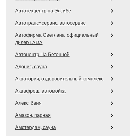
Автотехцентр на Элсибе
Автотранс-сервис, автосервис
Автофирма Светлана, официальный
дилер LADA
Автоцентр На Бетонной
Адонис, сауна
Акватория, оздоровительный комплекс
Аквафреш, автомойка
Алекс, баня
Амазон, парная
Амстердам, сауна