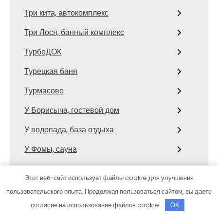
Три кита, автокомплекс
Три Лося, банный комплекс
ТурбоДОК
Турецкая баня
Турмасово
У Борисыча, гостевой дом
У водопада, база отдыха
У Фомы, сауна
Уют, сауна
Этот веб-сайт использует файлы cookie для улучшения
Феникс-Авто, сервис-маркет
пользовательского опыта. Продолжая пользоваться сайтом, вы даете
согласие на использование файлов cookie.
OK
Фламинго, сауна