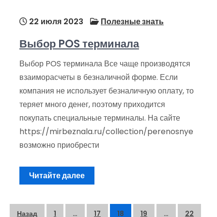
22 июля 2023
Полезные знать
Выбор POS терминала
Выбор POS терминала Все чаще производятся
взаиморасчеты в безналичной форме. Если
компания не использует безналичную оплату, то
теряет много денег, поэтому приходится
покупать специальные терминалы. На сайте
https://mirbeznala.ru/collection/perenosnye
возможно приобрести
Читайте далее
Пагинация
Назад
1
…
17
18
19
…
22