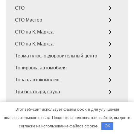
СТО
СТО Мастер
СТО на К. Маркса
СТО на К. Маркса
Терма плюс, оздоровительный центр
Тонировка автомобиля
Топаз, автокомплекс
Три богатыря, сауна
Три кита, автокомплекс
Этот веб-сайт использует файлы cookie для улучшения
Три Лося, банный комплекс
пользовательского опыта. Продолжая пользоваться сайтом, вы даете
согласие на использование файлов cookie.
OK
ТурбоДОК