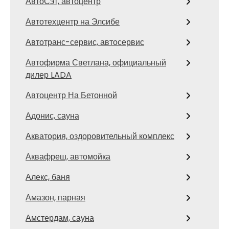
АвтоСэт, автоцентр
Автотехцентр на Элсибе
Автотранс-сервис, автосервис
Автофирма Светлана, официальный
дилер LADA
Автоцентр На Бетонной
Адонис, сауна
Акватория, оздоровительный комплекс
Аквафреш, автомойка
Алекс, баня
Амазон, парная
Амстердам, сауна